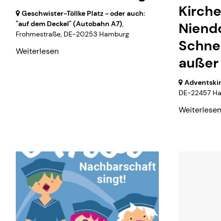
Kirch
Geschwister-Töllke Platz - oder auch:
"auf dem Deckel" (Autobahn A7)
,
Niend
Frohmestraße,
DE-20253 Hamburg
Schnel
Weiterlesen
außer 
Adventski
DE-22457 Ha
Weiterlese