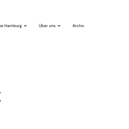
cke Hamburg
Über uns
Archiv
Über uns
Team
Gemeindebriefe
Kirchengemeinderat
Kirchengebäude
“
Kontakt
e