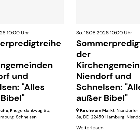
026 10:00 Uhr
So. 16.08.2026 10:00 Uhr
rpredigtreihe
Sommerpredigt
der
engemeinden
Kirchengemei
orf und
Niendorf und
sen: "Alles
Schnelsen: "All
Bibel"
außer Bibel"
rche
, Kriegerdankweg 9c,
Kirche am Markt
, Niendorfer
mburg-Schnelsen
3a,
DE-22459 Hamburg-Niendo
n
Weiterlesen