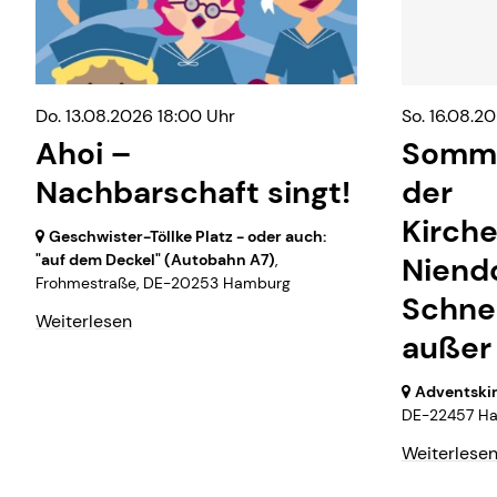
Do. 13.08.2026 18:00 Uhr
So. 16.08.2
Ahoi –
Somme
Nachbarschaft singt!
der
Kirch
Geschwister-Töllke Platz - oder auch:
"auf dem Deckel" (Autobahn A7)
,
Niend
Frohmestraße,
DE-20253 Hamburg
Schnel
Weiterlesen
außer 
Adventski
DE-22457 Ha
Weiterlese