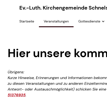
Ev.-Luth. Kirchengemeinde Schnel
Startseite
Veranstaltungen
Gottesdienste
Projekte der Kinderbrücke Hamburg
Gottesdienste
Kinderküche
Was ist die Kinderbrücke Hamburg?
Termine
Projekt
Hier unsere komm
Jobbrücke Schnelsen
Gottesdienste st
Zona De
Übrigens:
Kurze Hinweise, Erinnerungen und Informationen beko
zu diesen Veranstaltungen und zu anderen Einzeltermine
Antwort- oder Austauschmöglichkeit) schicken Sie ein
51376935
.