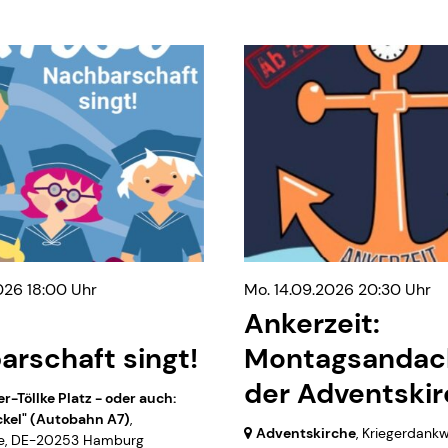
026 18:00 Uhr
Mo. 14.09.2026 20:30 Uhr
Ankerzeit:
rschaft singt!
Montagsandach
der Adventski
r-Töllke Platz - oder auch:
ckel" (Autobahn A7)
,
Adventskirche
, Kriegerdank
e,
DE-20253 Hamburg