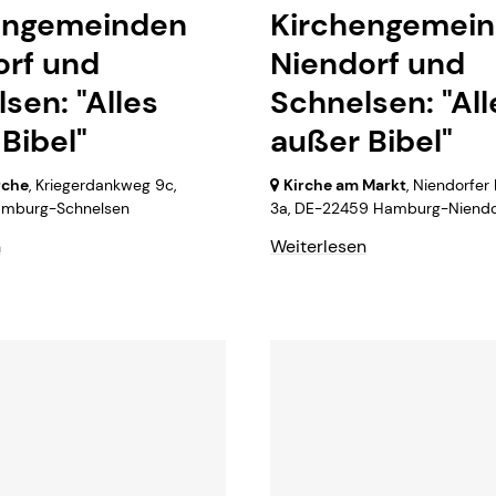
engemeinden
Kirchengemei
orf und
Niendorf und
sen: "Alles
Schnelsen: "All
Bibel"
außer Bibel"
rche
, Kriegerdankweg 9c,
Kirche am Markt
, Niendorfer
mburg-Schnelsen
3a,
DE-22459 Hamburg-Niendo
n
Weiterlesen