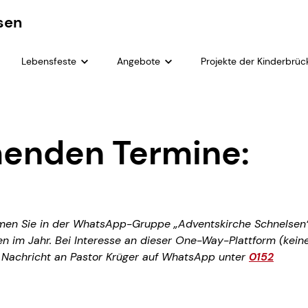
sen
Lebensfeste
Angebote
Projekte der Kinderbrü
 Luz Alba in Argentinien
Lebensfeste
Angebote
Projekt Abrahams Zelt
 Warme Füße
Erwachsene
LUV und LEE 2026
enden Termine:
reamen
 Promesas
Kinder- und Jugendarbeit
Kirchenmusik
Gedenkarbeit
mmen Sie in der WhatsApp-Gruppe „Adventskirche Schnelsen
Geflüchtete
n im Jahr. Bei Interesse an dieser One-Way-Plattform (kein
e Nachricht an Pastor Krüger auf WhatsApp unter
0152
Kleiderkammer
Kultur