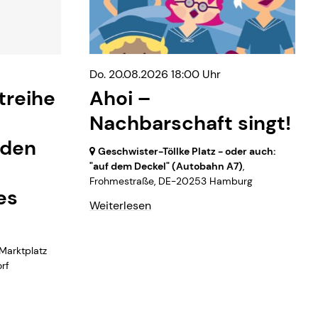
Do. 20.08.2026 18:00 Uhr
reihe
Ahoi –
Nachbarschaft singt!
nden
Geschwister-Töllke Platz - oder auch:
"auf dem Deckel" (Autobahn A7)
,
Frohmestraße,
DE-20253 Hamburg
es
Weiterlesen
 Marktplatz
rf