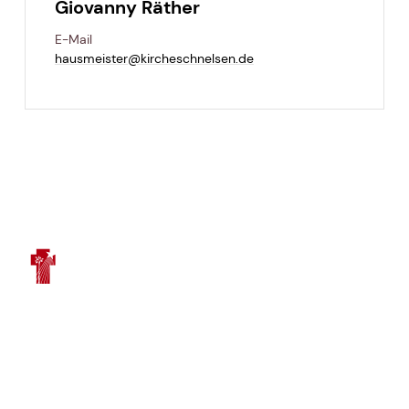
Giovanny Räther
E-Mail
hausmeister@​kircheschnelsen.​de
Ev.-Luth. Kirchengemeinde Schnelsen
Kriegerdankweg 7c