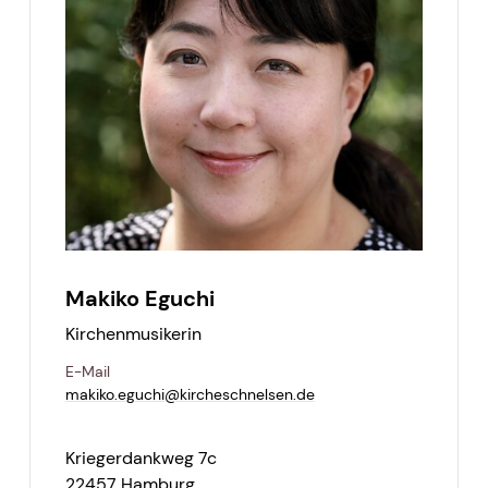
Makiko Eguchi
Kirchenmusikerin
E-Mail
makiko.​eguchi@​kircheschnelsen.​de
Kriegerdankweg 7c
22457 Hamburg