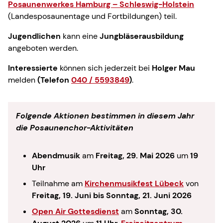
Posaunenwerkes Hamburg – Schleswig-Holstein
(Landesposaunentage und Fortbildungen) teil.
Jugendlichen
kann eine
Jungbläserausbildung
angeboten werden.
Interessierte
können sich jederzeit bei
Holger Mau
melden
(Telefon
040 / 5593849
)
.
Folgende Aktionen bestimmen in diesem Jahr
die Posaunenchor-Aktivitäten
Abendmusik
am
Freitag, 29. Mai 2026
um
19
Uhr
Teilnahme am
Kirchenmusikfest Lübeck
von
Freitag, 19. Juni bis Sonntag, 21. Juni 2026
Open Air Gottesdienst
am
Sonntag, 30.